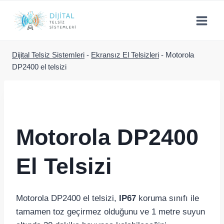
Skip
to
content
Dijital Telsiz Sistemleri
-
Ekransız El Telsizleri
-
Motorola
DP2400 el telsizi
Motorola DP2400
El Telsizi
Motorola DP2400 el telsizi,
IP67
koruma sınıfı ile
tamamen toz geçirmez olduğunu ve 1 metre suyun