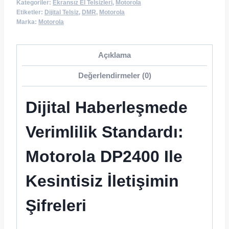
Kategoriler:
Ekransız El Telsizleri
,
Motorola
Etiketler:
Dijital Telsiz
,
DMR
,
Motorola
Marka:
Motorola
Açıklama
Değerlendirmeler (0)
Dijital Haberleşmede
Verimlilik Standardı:
Motorola DP2400 Ile
Kesintisiz İletişimin
Şifreleri