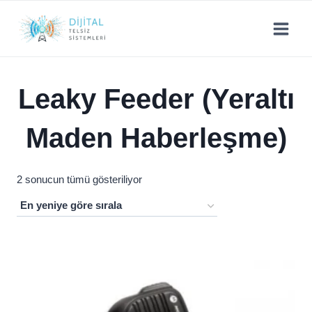
Skip
to
content
Leaky Feeder (Yeraltı
Maden Haberleşme)
En
2 sonucun tümü gösteriliyor
yeniye
göre
sıralandı