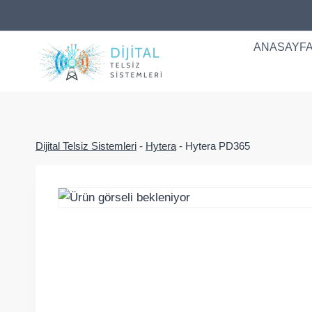
Skip
to
content
ANASAYF
Dijital Telsiz Sistemleri
-
Hytera
-
Hytera PD365