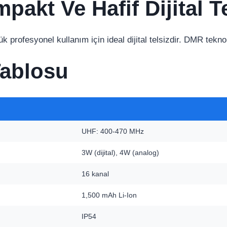
akt Ve Hafif Dijital Te
k profesyonel kullanım için ideal dijital telsizdir. DMR teknolo
Tablosu
UHF: 400-470 MHz
3W (dijital), 4W (analog)
16 kanal
1,500 mAh Li-Ion
IP54