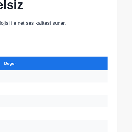
lsiz
jisi ile net ses kalitesi sunar.
Deger