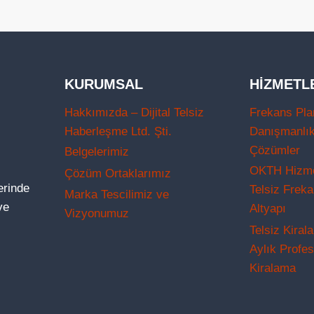
KURUMSAL
HIZMETL
Hakkımızda – Dijital Telsiz
Frekans Pla
Haberleşme Ltd. Şti.
Danışmanlı
Çözümler
Belgelerimiz
OKTH Hizmet
Çözüm Ortaklarımız
lerinde
Telsiz Frek
Marka Tescilimiz ve
ve
Altyapı
Vizyonumuz
Telsiz Kiral
Aylık Profes
Kiralama