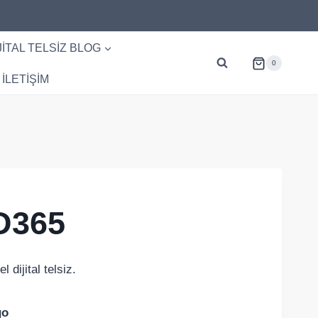
JITAL TELSIZ BLOG
0
İLETİŞİM
D365
dijital telsiz.
go