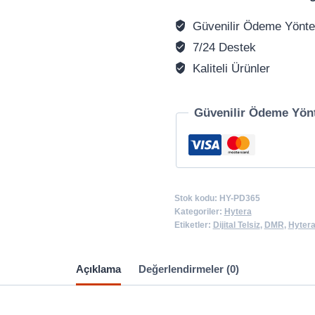
Güvenilir Ödeme Yönte
7/24 Destek
Kaliteli Ürünler
Güvenilir Ödeme Yön
Stok kodu:
HY-PD365
Kategoriler:
Hytera
Etiketler:
Dijital Telsiz
,
DMR
,
Hyter
Açıklama
Değerlendirmeler (0)