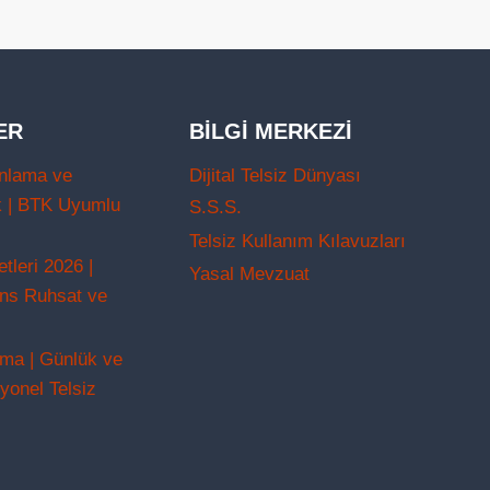
ER
BILGI MERKEZI
nlama ve
Dijital Telsiz Dünyası
k | BTK Uyumlu
S.S.S.
Telsiz Kullanım Kılavuzları
leri 2026 |
Yasal Mevzuat
ans Ruhsat ve
ama | Günlük ve
yonel Telsiz