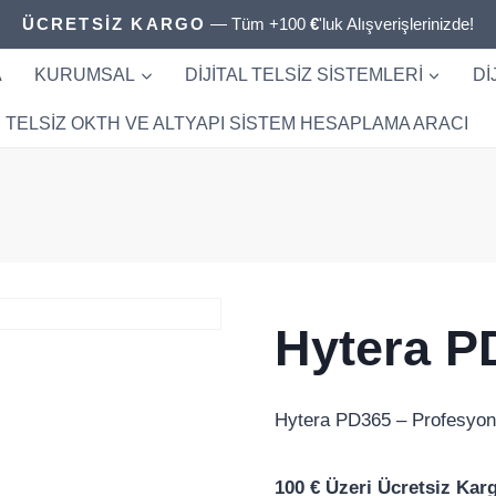
ÜCRETSİZ KARGO
— Tüm +100
€
'luk Alışverişlerinizde!
A
KURUMSAL
DIJITAL TELSIZ SISTEMLERI
DI
TELSIZ OKTH VE ALTYAPI SISTEM HESAPLAMA ARACI
Hytera P
Hytera PD365 – Profesyonel 
100 € Üzeri Ücretsiz Kar