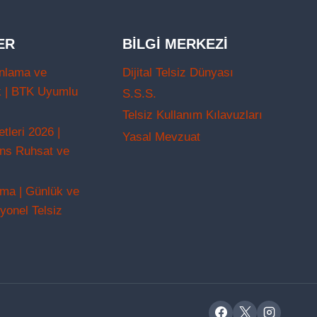
ER
BILGI MERKEZI
nlama ve
Dijital Telsiz Dünyası
k | BTK Uyumlu
S.S.S.
Telsiz Kullanım Kılavuzları
leri 2026 |
Yasal Mevzuat
ans Ruhsat ve
ama | Günlük ve
yonel Telsiz