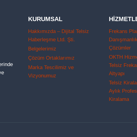
KURUMSAL
HIZMETL
Hakkımızda – Dijital Telsiz
Frekans Pla
Haberleşme Ltd. Şti.
Danışmanlı
Çözümler
Belgelerimiz
OKTH Hizmet
Çözüm Ortaklarımız
lerinde
Telsiz Frek
Marka Tescilimiz ve
ve
Altyapı
Vizyonumuz
Telsiz Kiral
Aylık Profes
Kiralama