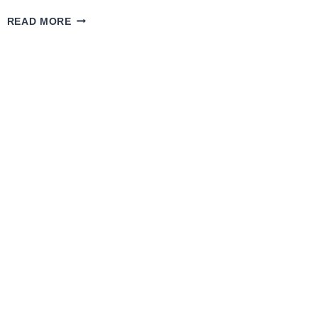
RF
READ MORE
SINYAL
KAYIPLARI
VE
DIJITAL
HATA
DÜZELTME
(FEC)
TEKNOLOJISI