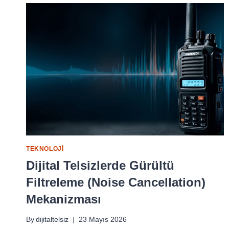
TEKNOLOJI
Dijital Telsizlerde Gürültü
Filtreleme (Noise Cancellation)
Mekanizması
By
dijitaltelsiz
23 Mayıs 2026