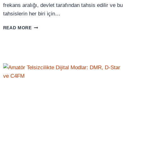
frekans aralığı, devlet tarafından tahsis edilir ve bu
tahsislerin her biri için…
TDMA
READ MORE
TEKNOLOJISI:
BIR
FREKANSTAN
İKI
KAT
VERIM
ALMANIN
SIRRI