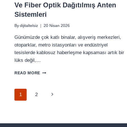
Ve Fiber Optik Dağıtılmış Anten
Sistemleri
By
dijitaltelsiz
20 Nisan 2026
Günümüzde çok katlı binalar, alışveriş merkezleri,
otoparklar, metro istasyonları ve endüstriyel
tesislerde kablosuz haberleşme kapsaması artık bir
lüks değil,…
BINA
READ MORE
İÇI
KAPSAMA
ÇÖZÜMLERI:
Page
Next
1
2
BDA
VE
Page
FIBER
Navigation
OPTIK
DAĞITILMIŞ
ANTEN