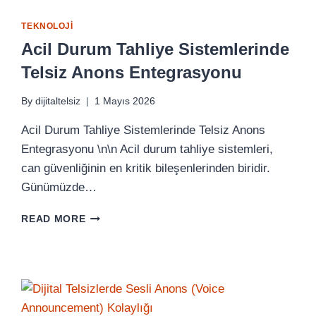
TEKNOLOJI
Acil Durum Tahliye Sistemlerinde
Telsiz Anons Entegrasyonu
By
dijitaltelsiz
1 Mayıs 2026
Acil Durum Tahliye Sistemlerinde Telsiz Anons
Entegrasyonu \n\n Acil durum tahliye sistemleri,
can güvenliğinin en kritik bileşenlerinden biridir.
Günümüzde…
ACIL
READ MORE
DURUM
TAHLIYE
SISTEMLERINDE
TELSIZ
ANONS
ENTEGRASYONU