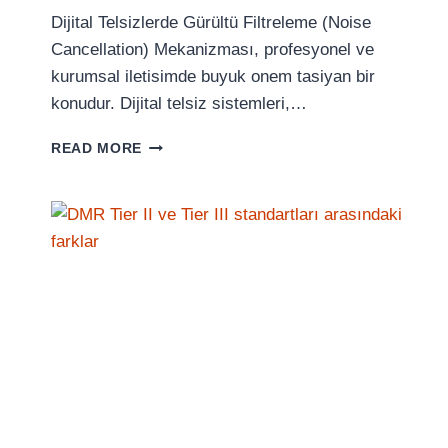
Dijital Telsizlerde Gürültü Filtreleme (Noise
Cancellation) Mekanizması, profesyonel ve
kurumsal iletisimde buyuk onem tasiyan bir
konudur. Dijital telsiz sistemleri,…
DIJITAL
READ MORE
TELSIZLERDE
GÜRÜLTÜ
FILTRELEME
(NOISE
CANCELLATION)
MEKANIZMASI