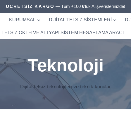
ÜCRETSİZ KARGO
— Tüm +100
€
'luk Alışverişlerinizde!
A
KURUMSAL
DIJITAL TELSIZ SISTEMLERI
DI
TELSIZ OKTH VE ALTYAPI SISTEM HESAPLAMA ARACI
Teknoloji
Dijital telsiz teknolojileri ve teknik konular