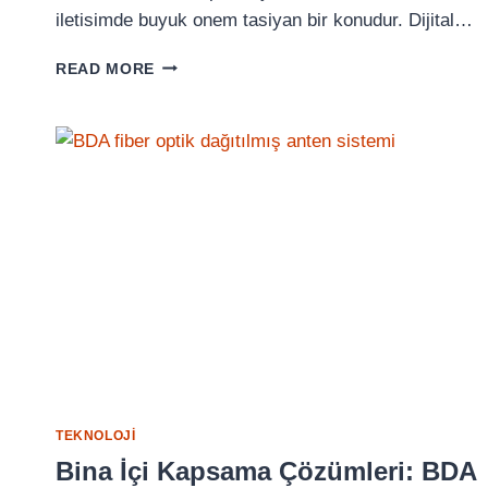
iletisimde buyuk onem tasiyan bir konudur. Dijital…
DIJITAL
READ MORE
TELSIZ
ALIRKEN
DIKKAT
EDILMESI
GEREKEN
10
TEKNIK
PARAMETRE
TEKNOLOJI
Bina İçi Kapsama Çözümleri: BDA