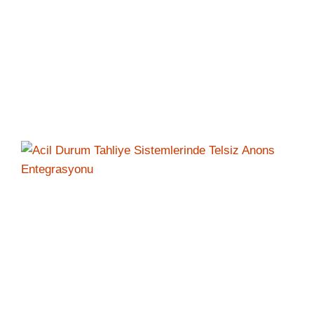
İLETIŞIM
ALTYAPISINI
KORUMAK
İÇIN
BILMENIZ
GEREKEN
HER
ŞEY