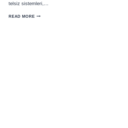
telsiz sistemleri,…
DIJITAL
READ MORE
TELSIZLERDE
SESLI
ANONS
(VOICE
ANNOUNCEMENT)
KOLAYLIĞI