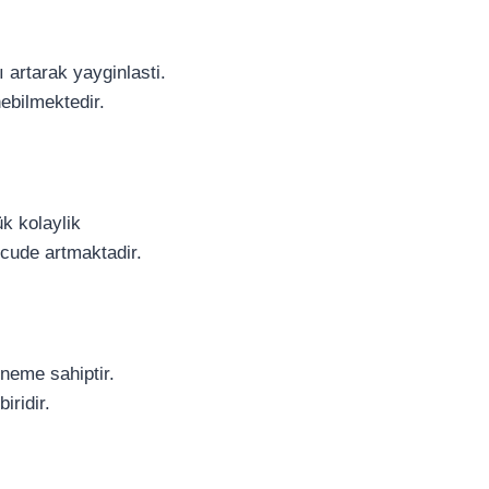
ı artarak yayginlasti.
ebilmektedir.
ük kolaylik
olcude artmaktadir.
 öneme sahiptir.
iridir.