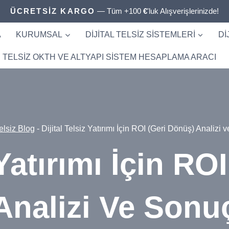
ÜCRETSİZ KARGO
— Tüm +100
€
'luk Alışverişlerinizde!
A
KURUMSAL
DIJITAL TELSIZ SISTEMLERI
DI
TELSIZ OKTH VE ALTYAPI SISTEM HESAPLAMA ARACI
Telsiz Blog
-
Dijital Telsiz Yatırımı İçin ROI (Geri Dönüş) Analizi
 Yatırımı İçin R
Analizi Ve Sonu