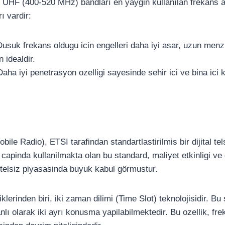
HF (400-520 MHz) bandları en yaygin kullanılan frekans ara
ı vardir:
usuk frekans oldugu icin engelleri daha iyi asar, uzun menzil
n idealdir.
aha iyi penetrasyon ozelligi sayesinde sehir ici ve bina ici
obile Radio), ETSI tarafindan standartlastirilmis bir dijital te
capinda kullanilmakta olan bu standard, maliyet etkinligi ve g
telsiz piyasasinda buyuk kabul görmustur.
klerinden biri, iki zaman dilimi (Time Slot) teknolojisidir. B
ı olarak iki ayrı konusma yapilabilmektedir. Bu ozellik, fr