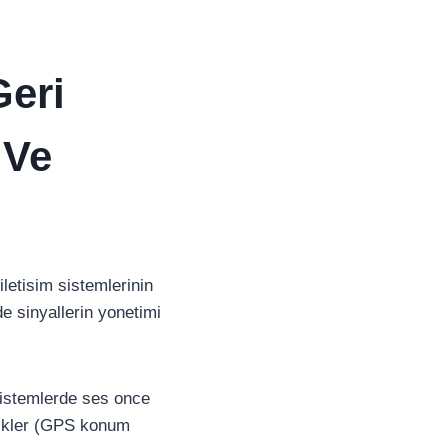
Geri
 Ve
iletisim sistemlerinin
de sinyallerin yonetimi
 sistemlerde ses once
llikler (GPS konum