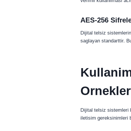
verimli kullanilmasi aci
AES-256 Sifrel
Dijital telsiz sistemle
saglayan standarttir. B
Kullanim
Ornekler
Dijital telsiz sistemle
iletisim gereksinimleri