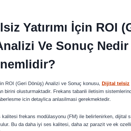
elsiz Yatırımı İçin ROI (
nalizi Ve Sonuç Nedir
nemlidir?
 İçin ROI (Geri Dönüş) Analizi ve Sonuç konusu,
Dijital telsiz
 birini olusturmaktadir. Frekans tabanli iletisim sistemlerin
aberlesme icin detaylica anlasilmasi gerekmektedir.
kalitesi frekans modülasyonu (FM) ile belirlenirken, dijital
ulur. Bu da daha iyi ses kalitesi, daha az parazit ve ek oze