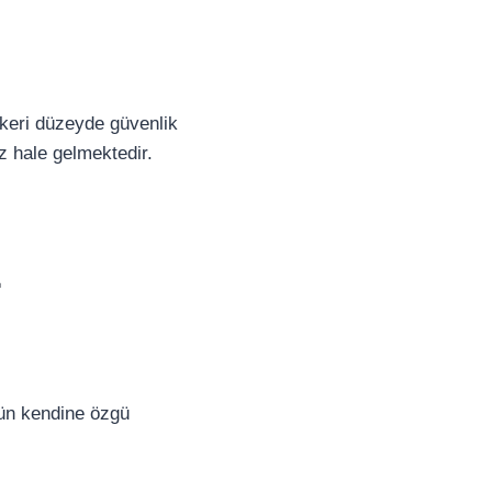
skeri düzeyde güvenlik
z hale gelmektedir.
z
örün kendine özgü