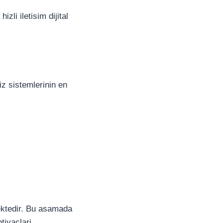
zli iletisim dijital
iz sistemlerinin en
ektedir. Bu asamada
tiyaclari