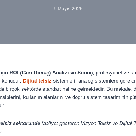
9 Mayıs 2026
ı İçin ROI (Geri Dönüş) Analizi ve Sonuç
, profesyonel ve ku
r konudur.
Dijital telsiz
sistemleri, analog sistemlere gore on
birçok sektörde standart haline gelmektedir. Bu makale, dij
nsiplerini, kullanim alanlarini ve dogru sistem tasariminin pü
ir.
 telsiz sektorunde
faaliyet gosteren Vizyon Telsiz ve Dijital 
r.