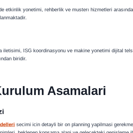
de etkinlik yonetimi, rehberlik ve musterı hizmetleri arasında hi
lanmaktadir.
 iletisimi, ISG koordinasyonu ve makine yonetimi dijital tels
ndan biridir.
Kurulum Asamalari
zi
delleri
secimi icin detayli bir on planning yapilmasi gerekm
nimleri, beklenen kopsama alani ve gelecekteki genisleme ih