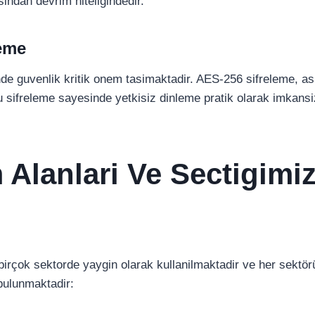
sindan devrim niteligindedir.
eme
rinde guvenlik kritik onem tasimaktadir. AES-256 sifreleme, a
u sifreleme sayesinde yetkisiz dinleme pratik olarak imkansi
 Alanlari Ve Sectigimi
ri birçok sektorde yaygin olarak kullanilmaktadir ve her sekt
 bulunmaktadir: