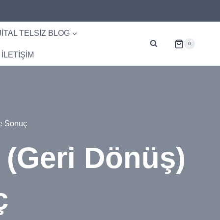
JITAL TELSIZ BLOG
0
İLETİŞİM
 ve Sonuç
OI (Geri Dönüş)
ç