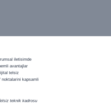
rumsal iletisimde
emli avantajlar
ital telsiz
f noktalarini kapsamli
Telsiz teknik kadrosu