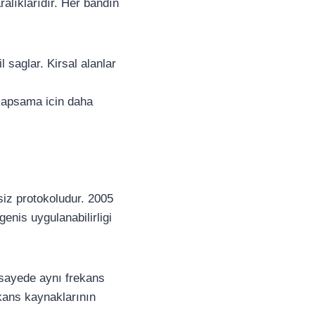
lıklarıdır. Her bandın
 saglar. Kirsal alanlar
 kapsama icin daha
lsiz protokoludur. 2005
enis uygulanabilirligi
u sayede aynı frekans
ekans kaynaklarının