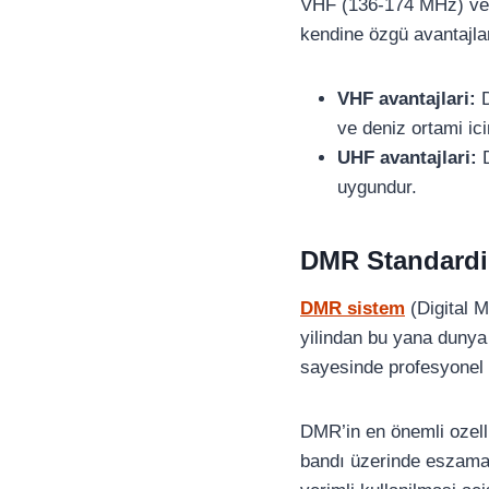
VHF (136-174 MHz) ve U
kendine özgü avantajlar
VHF avantajlari:
D
ve deniz ortami ici
UHF avantajlari:
D
uygundur.
DMR Standardi
DMR sistem
(Digital M
yilindan bu yana dunya 
sayesinde profesyonel 
DMR’in en önemli ozelli
bandı üzerinde eszamanl