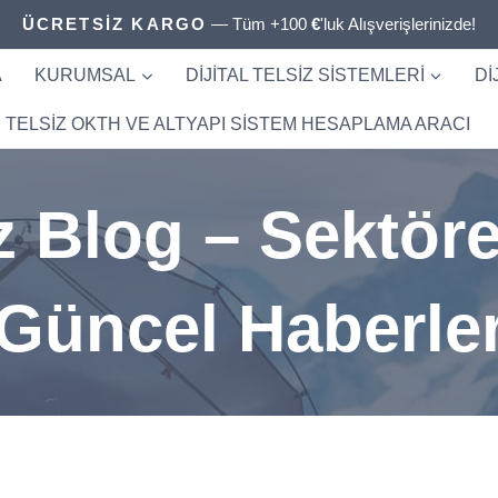
ÜCRETSİZ KARGO
— Tüm +100
€
'luk Alışverişlerinizde!
A
KURUMSAL
DIJITAL TELSIZ SISTEMLERI
DI
TELSIZ OKTH VE ALTYAPI SISTEM HESAPLAMA ARACI
iz Blog – Sektöre
Güncel Haberle