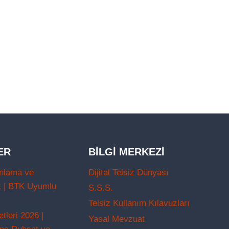
ER
BILGI MERKEZI
nlama ve
Dijital Telsiz Dünyası
k | BTK Uyumlu
S.S.S.
Telsiz Kullanım Kılavuzları
leri 2026 |
Yasal Mevzuat