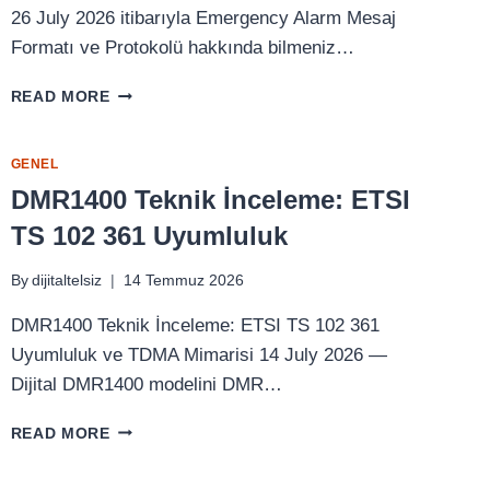
26 July 2026 itibarıyla Emergency Alarm Mesaj
Formatı ve Protokolü hakkında bilmeniz…
EMERGENCY
READ MORE
ALARM
MESAJ
FORMATI
GENEL
VE
DMR1400 Teknik İnceleme: ETSI
PROTOKOLÜ
TS 102 361 Uyumluluk
By
dijitaltelsiz
14 Temmuz 2026
DMR1400 Teknik İnceleme: ETSI TS 102 361
Uyumluluk ve TDMA Mimarisi 14 July 2026 —
Dijital DMR1400 modelini DMR…
DMR1400
READ MORE
TEKNIK
İNCELEME: