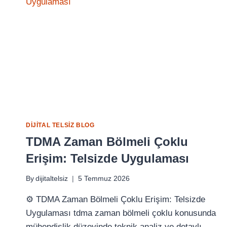
SLOT
2
YÖNETIMI
DIJITAL TELSIZ BLOG
TDMA Zaman Bölmeli Çoklu
Erişim: Telsizde Uygulaması
By
dijitaltelsiz
5 Temmuz 2026
⚙️ TDMA Zaman Bölmeli Çoklu Erişim: Telsizde
Uygulaması tdma zaman bölmeli çoklu konusunda
mühendislik düzeyinde teknik analiz ve detaylı…