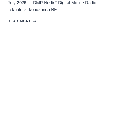
July 2026 — DMR Nedir? Digital Mobile Radio
Teknolojisi konusunda RF…
DMR
READ MORE
NEDIR?
DIGITAL
MOBILE
RADIO
TEKNOLOJISI