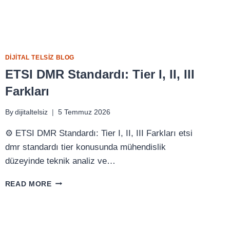
DIJITAL TELSIZ BLOG
ETSI DMR Standardı: Tier I, II, III
Farkları
By
dijitaltelsiz
5 Temmuz 2026
⚙️ ETSI DMR Standardı: Tier I, II, III Farkları etsi
dmr standardı tier konusunda mühendislik
düzeyinde teknik analiz ve…
ETSI
READ MORE
DMR
STANDARDI:
TIER
I,