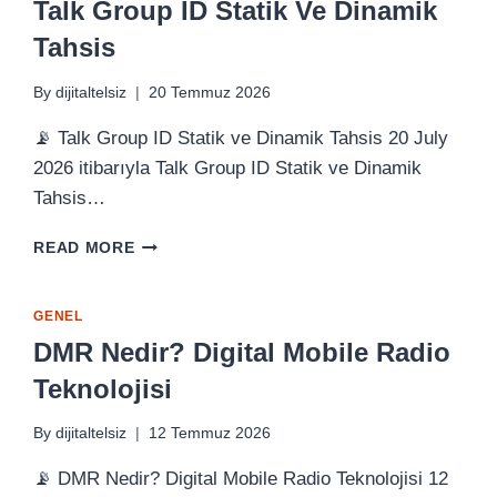
Talk Group ID Statik Ve Dinamik
Tahsis
By
dijitaltelsiz
20 Temmuz 2026
📡 Talk Group ID Statik ve Dinamik Tahsis 20 July
2026 itibarıyla Talk Group ID Statik ve Dinamik
Tahsis…
TALK
READ MORE
GROUP
ID
STATIK
GENEL
VE
DMR Nedir? Digital Mobile Radio
DINAMIK
Teknolojisi
TAHSIS
By
dijitaltelsiz
12 Temmuz 2026
📡 DMR Nedir? Digital Mobile Radio Teknolojisi 12