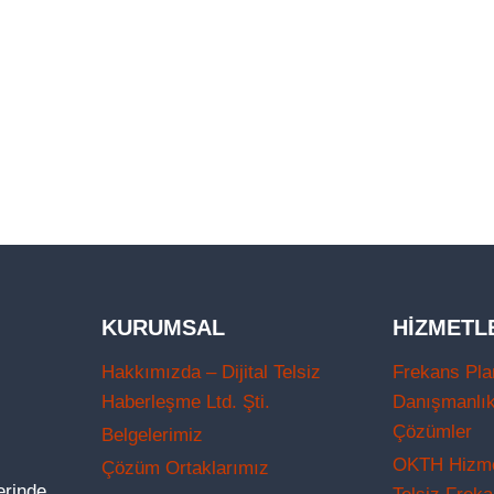
KURUMSAL
HIZMETL
Hakkımızda – Dijital Telsiz
Frekans Pla
Haberleşme Ltd. Şti.
Danışmanlı
Çözümler
Belgelerimiz
OKTH Hizmet
Çözüm Ortaklarımız
lerinde