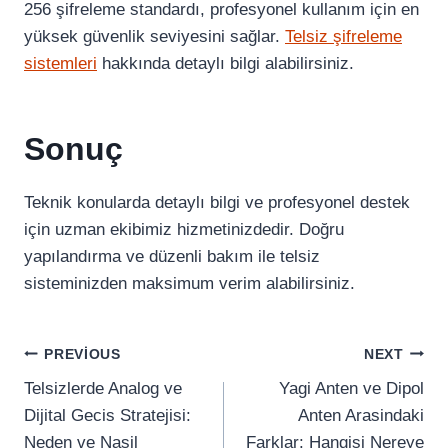
256 şifreleme standardı, profesyonel kullanım için en
yüksek güvenlik seviyesini sağlar.
Telsiz şifreleme
sistemleri
hakkında detaylı bilgi alabilirsiniz.
Sonuç
Teknik konularda detaylı bilgi ve profesyonel destek
için uzman ekibimiz hizmetinizdedir. Doğru
yapılandırma ve düzenli bakım ile telsiz
sisteminizden maksimum verim alabilirsiniz.
Yazı
PREVIOUS
NEXT
Telsizlerde Analog ve
Yagi Anten ve Dipol
Gezinmesi
Dijital Gecis Stratejisi:
Anten Arasindaki
Neden ve Nasil
Farklar: Hangisi Nereye