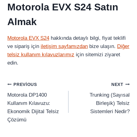
Motorola EVX S24 Satın
Almak
Motorola EVX S24
hakkında detaylı bilgi, fiyat teklifi
ve sipariş için
iletişim sayfamızdan
bize ulaşın.
Diğer
telsiz kullanım kılavuzlarımız
için sitemizi ziyaret
edin.
Yazı
PREVIOUS
NEXT
Motorola DP1400
Trunking (Sayısal
Gezinmesi
Kullanım Kılavuzu:
Birleşik) Telsiz
Ekonomik Dijital Telsiz
Sistemleri Nedir?
Çözümü