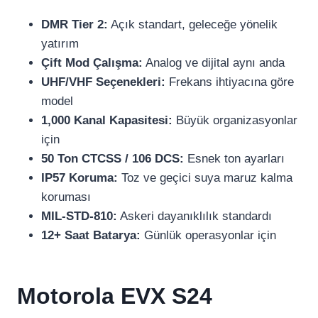
DMR Tier 2:
Açık standart, geleceğe yönelik
yatırım
Çift Mod Çalışma:
Analog ve dijital aynı anda
UHF/VHF Seçenekleri:
Frekans ihtiyacına göre
model
1,000 Kanal Kapasitesi:
Büyük organizasyonlar
için
50 Ton CTCSS / 106 DCS:
Esnek ton ayarları
IP57 Koruma:
Toz ve geçici suya maruz kalma
koruması
MIL-STD-810:
Askeri dayanıklılık standardı
12+ Saat Batarya:
Günlük operasyonlar için
Motorola EVX S24