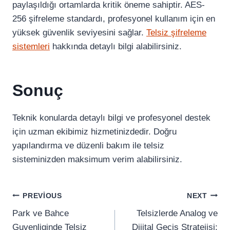
paylaşıldığı ortamlarda kritik öneme sahiptir. AES-
256 şifreleme standardı, profesyonel kullanım için en
yüksek güvenlik seviyesini sağlar.
Telsiz şifreleme
sistemleri
hakkında detaylı bilgi alabilirsiniz.
Sonuç
Teknik konularda detaylı bilgi ve profesyonel destek
için uzman ekibimiz hizmetinizdedir. Doğru
yapılandırma ve düzenli bakım ile telsiz
sisteminizden maksimum verim alabilirsiniz.
Yazı
PREVIOUS
NEXT
Park ve Bahce
Telsizlerde Analog ve
Gezinmesi
Guvenliginde Telsiz
Dijital Gecis Stratejisi: