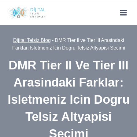
Skip
to
content
Dijital Telsiz Blog
-
DMR Tier II ve Tier III Arasindaki
Farklar: Isletmeniz Icin Dogru Telsiz Altyapisi Secimi
DMR Tier II Ve Tier III
Arasindaki Farklar:
Isletmeniz Icin Dogru
Telsiz Altyapisi
Secimi