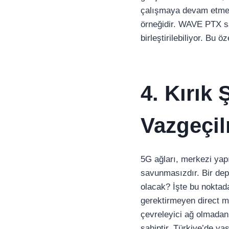
çalışmaya devam etmesi
örneğidir. WAVE PTX s
birleştirilebiliyor. Bu 
4. Kırık
Vazgeçil
5G ağları, merkezi yapıl
savunmasızdır. Bir dep
olacak? İşte bu noktada 
gerektirmeyen direct mo
çevreleyici ağ olmadan 
sahiptir. Türkiye’de ya