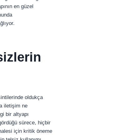
pının en güzel
munda
ğlıyor.
izlerin
sintilerinde oldukça
 iletişim ne
i bir altyapı
 gördüğü sürece, hiçbir
alesi için kritik öneme
n telsiz kullanımı