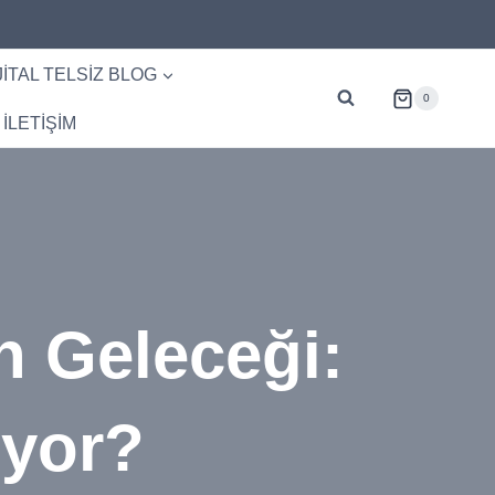
JITAL TELSIZ BLOG
0
İLETİŞİM
n Geleceği:
uyor?