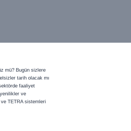
nüz mü? Bugün sizlere
lsizler tarih olacak mı
ektörde faaliyet
yenilikler ve
R ve TETRA sistemleri