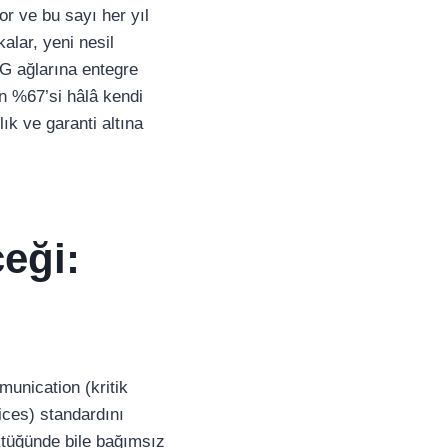
r ve bu sayı her yıl
lar, yeni nesil
5G ağlarına entegre
ın %67’si hâlâ kendi
ık ve garanti altına
ceği:
munication (kritik
ces) standardını
öktüğünde bile bağımsız