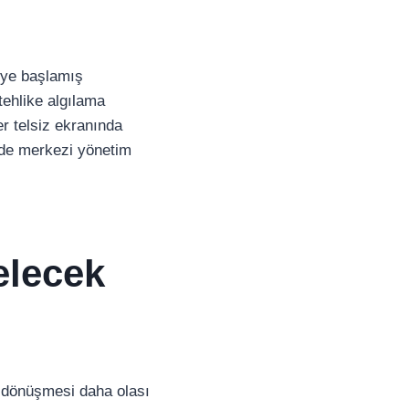
meye başlamış
tehlike algılama
r telsiz ekranında
yede merkezi yönetim
elecek
e dönüşmesi daha olası