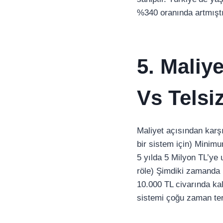
%340 oranında artmıştı
5. Maliye
Vs Telsi
Maliyet açısından karş
bir sistem için) Minim
5 yılda 5 Milyon TL’ye 
röle) Şimdiki zamanda 1
10.000 TL civarında kalı
sistemi çoğu zaman terc