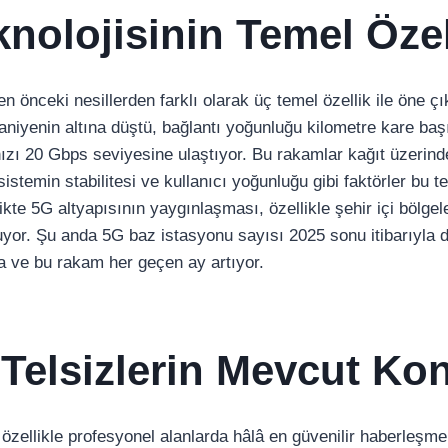
knolojisinin Temel Özel
en önceki nesillerden farklı olarak üç temel özellik ile öne ç
saniyenin altına düştü, bağlantı yoğunluğu kilometre kare ba
 hızı 20 Gbps seviyesine ulaştıyor. Bu rakamlar kağıt üzerin
stemin stabilitesi ve kullanıcı yoğunluğu gibi faktörler bu t
ikte 5G altyapısının yaygınlaşması, özellikle şehir içi bölge
nuyor. Şu anda 5G baz istasyonu sayısı 2025 sonu itibarıyla 
 ve bu rakam her geçen ay artıyor.
al Telsizlerin Mevcut K
i, özellikle profesyonel alanlarda hâlâ en güvenilir haberleşm