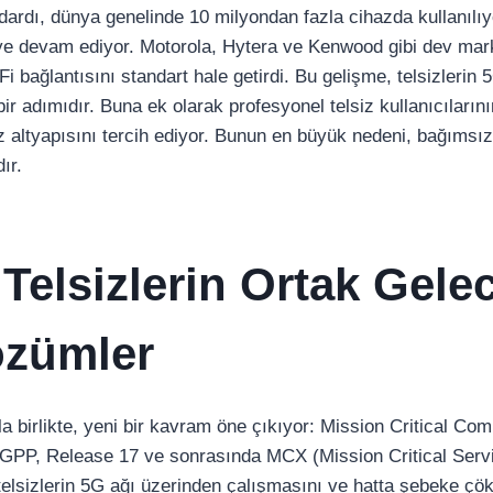
dı, dünya genelinde 10 milyondan fazla cihazda kullanılıyo
 devam ediyor. Motorola, Hytera ve Kenwood gibi dev marka
i bağlantısını standart hale getirdi. Bu gelişme, telsizlerin 
bir adımıdır. Buna ek olarak profesyonel telsiz kullanıcıların
iz altyapısını tercih ediyor. Bunun en büyük nedeni, bağımsızl
ır.
 Telsizlerin Ortak Gele
özümler
 birlikte, yeni bir kavram öne çıkıyor: Mission Critical Com
GPP, Release 17 ve sonrasında MCX (Mission Critical Servi
, telsizlerin 5G ağı üzerinden çalışmasını ve hatta şebeke ç