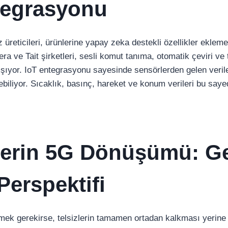
tegrasyonu
siz üreticileri, ürünlerine yapay zeka destekli özellikler ekle
a ve Tait şirketleri, sesli komut tanıma, otomatik çeviri ve 
ışıyor. IoT entegrasyonu sayesinde sensörlerden gelen verile
ebiliyor. Sıcaklık, basınç, hareket ve konum verileri bu sa
zlerin 5G Dönüşümü: G
Perspektifi
mek gerekirse, telsizlerin tamamen ortadan kalkması yerin