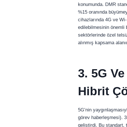
konumunda. DMR standar
%15 oranında büyümeye
cihazlarında 4G ve Wi-F
edilebilmesinin önemli 
sektörlerinde özel tels
alınmış kapsama alanıd
3. 5G Ve
Hibrit Ç
5G’nin yaygınlaşmasıyla
görev haberleşmesi). 3
geliştirdi. Bu standart