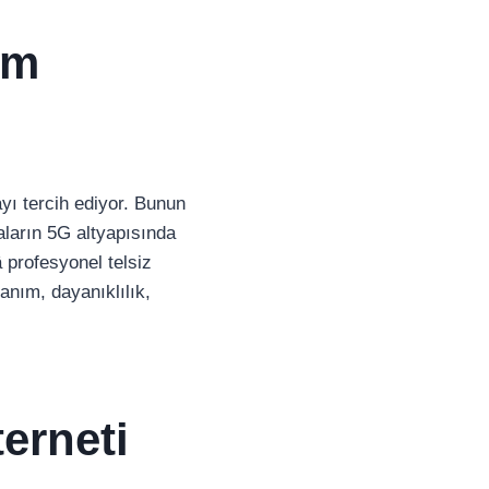
im
mayı tercih ediyor. Bunun
aların 5G altyapısında
â profesyonel telsiz
anım, dayanıklılık,
erneti