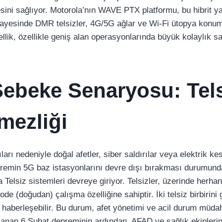
ni sağlıyor. Motorola’nın WAVE PTX platformu, bu hibrit ya
ayesinde DMR telsizler, 4G/5G ağlar ve Wi-Fi ütopya konu
özellik, özellikle geniş alan operasyonlarında büyük kolaylık sa
 Şebeke Senaryosu: Tels
mezliği
arı nedeniyle doğal afetler, siber saldırılar veya elektrik ke
remin 5G baz istasyonlarını devre dışı bırakması durumunda
Telsiz sistemleri devreye giriyor. Telsizler, üzerinde herhang
de (doğudan) çalışma özelliğine sahiptir. İki telsiz birbirini
haberleşebilir. Bu durum, afet yönetimi ve acil durum müdah
şanan 6 Şubat depreminin ardından, AFAD ve sağlık ekiplerini