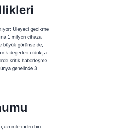
likleri
ıkıyor: Üleyeci gecikme
şına 1 milyon cihaza
de büyük görünse de,
eorik değerleri oldukça
lerde kritik haberleşme
dünya genelinde 3
onumu
e çözümlerinden biri