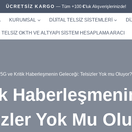
ÜCRETSİZ KARGO
— Tüm +100
€
'luk Alışverişlerinizde!
A
KURUMSAL
DIJITAL TELSIZ SISTEMLERI
DI
TELSIZ OKTH VE ALTYAPI SISTEM HESAPLAMA ARACI
5G ve Kritik Haberleşmenin Geleceği: Telsizler Yok mu Oluyor?
ik Haberleşmeni
izler Yok Mu Ol