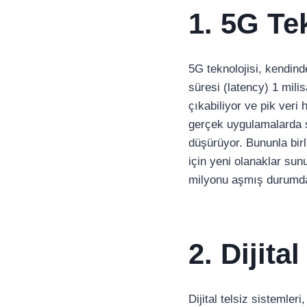
1. 5G Te
5G teknolojisi, kendind
süresi (latency) 1 mili
çıkabiliyor ve pik veri
gerçek uygulamalarda si
düşürüyor. Bununla birl
için yeni olanaklar su
milyonu aşmış durumda
2. Dijit
Dijital telsiz sistemler