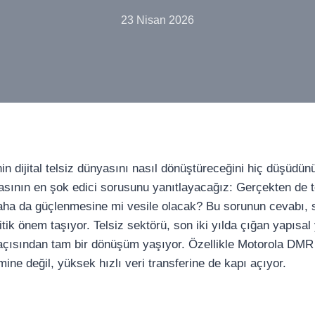
23 Nisan 2026
in dijital telsiz dünyasını nasıl dönüştüreceğini hiç düşüdü
asının en şok edici sorusunu yanıtlayacağız: Gerçekten de te
daha da güçlenmesine mi vesile olacak? Bu sorunun cevabı, s
tik önem taşıyor. Telsiz sektörü, son iki yılda çığan yapısal 
 açısından tam bir dönüşüm yaşıyor. Özellikle Motorola DM
mine değil, yüksek hızlı veri transferine de kapı açıyor.